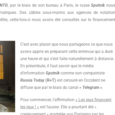
NTD
, par le biais de son bureau à Paris, le russe
Sputnik
nou
ématiques. Des câbles sous-marins aux agences de notatio
ellite, cette-fois-ci nous avons été consultés sur le financemen
C’est avec plaisir que nous partageons ce que nous
avons appris en préparant cette entrevue qui a duré
une heure et qui s’est faite naturellement à distance.
En préambule, il faut savoir que le média
d’information
Sputnik
comme son compatriote
Russia Today
(R+T)
est censuré en Occident ne
diffuse que par le biais du canal
« Telegram »
.
Pour commencer, l’affirmation
« Les jeux financent
les jeux ! »
est fausse. Elle a pourtant été «
copieusement » martelée aux Parisiens par les