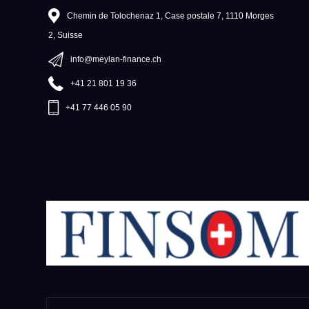
Chemin de Tolochenaz 1, Case postale 7, 1110 Morges
2, Suisse
info@meylan-finance.ch
+41 21 801 19 36
+41 77 446 05 90