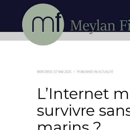
MERCREDI, 07 MAI 2025
/
PUBLISHED IN
ACTUALITÉ
L’Internet m
survivre san
marins ?